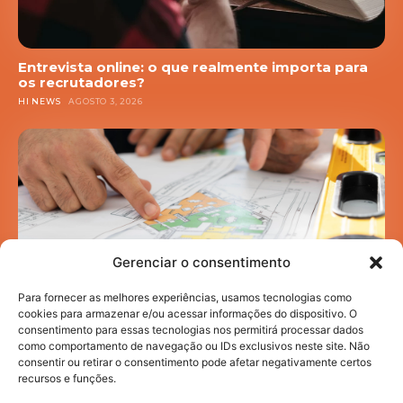
Entrevista online: o que realmente importa para
os recrutadores?
HI NEWS
AGOSTO 3, 2026
Gerenciar o consentimento
Para fornecer as melhores experiências, usamos tecnologias como
cookies para armazenar e/ou acessar informações do dispositivo. O
consentimento para essas tecnologias nos permitirá processar dados
como comportamento de navegação ou IDs exclusivos neste site. Não
Mobilidade acadêmica: como a infraestrutura
consentir ou retirar o consentimento pode afetar negativamente certos
urbana impacta sua rotina de estudos
recursos e funções.
HI NEWS
JULHO 30, 2026