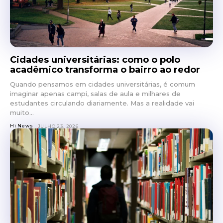
Cidades universitárias: como o polo
acadêmico transforma o bairro ao redor
Quando pensamos em cidades universitárias, é comum
imaginar apenas campi, salas de aula e milhares de
estudantes circulando diariamente. Mas a realidade vai
muito...
Hi News
JULHO 23, 2026