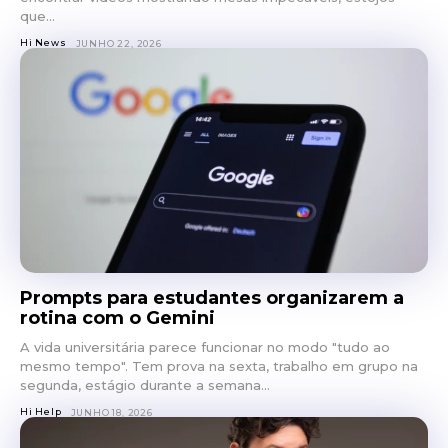
que...
Hi News
JUNHO 22, 2026
Prompts para estudantes organizarem a
rotina com o Gemini
A vida universitária parece funcionar no modo "tudo ao
mesmo tempo". Tem prova na sexta, trabalho em grupo na
segunda, estágio durante a semana...
Hi Help
JUNHO 18, 2026