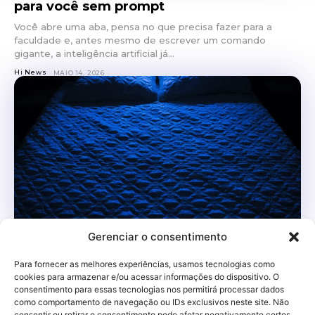
para você sem prompt
Você abre uma aba, pensa no que precisa fazer para a
faculdade e, antes mesmo de escrever um comando
gigante, a inteligência artificial já...
Hi News
MAIO 14, 2026
Gerenciar o consentimento
Dormir rápido para estudar melhor:
conheça a ciência do Shuffle Mental
Para fornecer as melhores experiências, usamos tecnologias como
cookies para armazenar e/ou acessar informações do dispositivo. O
Virar de um lado para o outro na cama enquanto pensa em
consentimento para essas tecnologias nos permitirá processar dados
prova, estágio, trabalhos acumulados e notificações do
como comportamento de navegação ou IDs exclusivos neste site. Não
celular virou rotina para muita...
consentir ou retirar o consentimento pode afetar negativamente certos