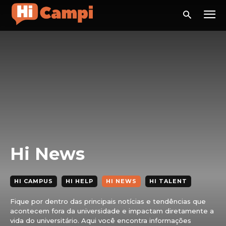
Hi News
HI CAMPUS
HI HELP
HI NEWS
HI TALENT
Fique por dentro das principais notícias e tendências que
acontecem fora da universidade e impactam diretamente a
vida do universitário. Aqui você encontra informações