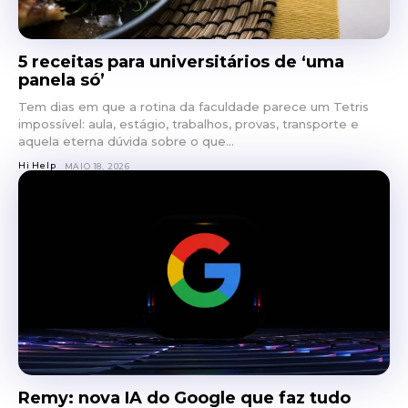
5 receitas para universitários de ‘uma
panela só’
Tem dias em que a rotina da faculdade parece um Tetris
impossível: aula, estágio, trabalhos, provas, transporte e
aquela eterna dúvida sobre o que...
Hi Help
MAIO 18, 2026
Remy: nova IA do Google que faz tudo