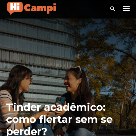
Tinder acadêmico:
como flertar sem se
perder?