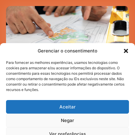
Gerenciar o consentimento
Para fornecer as melhores experiências, usamos tecnologias como
cookies para armazenar e/ou acessar informações do dispositivo. O
consentimento para essas tecnologias nos permitirá processar dados
como comportamento de navegação ou IDs exclusivos neste site. Não
Mobilidade acadêmica: como a infraestrutura
consentir ou retirar o consentimento pode afetar negativamente certos
urbana impacta sua rotina de estudos
recursos e funções.
HI NEWS
JULHO 30, 2026
Aceitar
Negar
2025. todos os direitos reservados.
Ver preferências