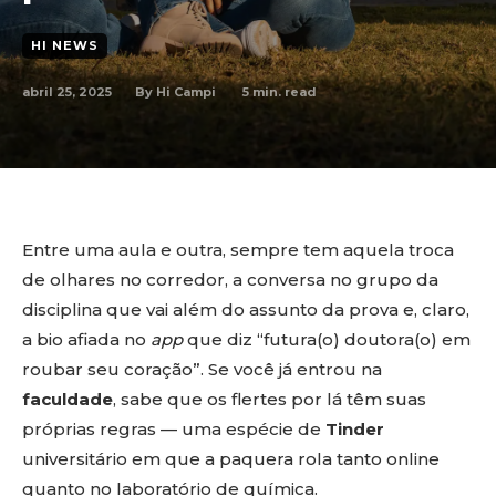
HI NEWS
abril 25, 2025
5
min. read
By
Hi Campi
Entre uma aula e outra, sempre tem aquela troca
de olhares no corredor, a conversa no grupo da
disciplina que vai além do assunto da prova e, claro,
a bio afiada no
app
que diz “futura(o) doutora(o) em
roubar seu coração”. Se você já entrou na
faculdade
, sabe que os flertes por lá têm suas
próprias regras — uma espécie de
Tinder
universitário em que a paquera rola tanto online
quanto no laboratório de química.