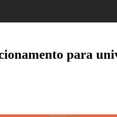
Campus Ao Feed
HiNews
HiHelp
HiCampus
acionamento para univ