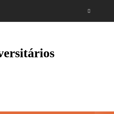
HiTalent
Quem somos
More
ersitários