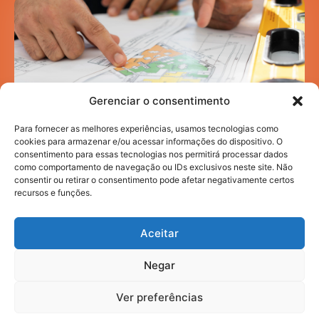
Gerenciar o consentimento
Para fornecer as melhores experiências, usamos tecnologias como
cookies para armazenar e/ou acessar informações do dispositivo. O
consentimento para essas tecnologias nos permitirá processar dados
como comportamento de navegação ou IDs exclusivos neste site. Não
Mobilidade acadêmica: como a infraestrutura
urbana impacta sua rotina de estudos
consentir ou retirar o consentimento pode afetar negativamente certos
recursos e funções.
HI NEWS
JULHO 30, 2026
Aceitar
Negar
2025. todos os direitos reservados.
Ver preferências