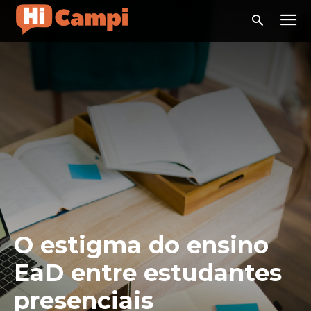
O estigma do ensino
EaD entre estudantes
presenciais