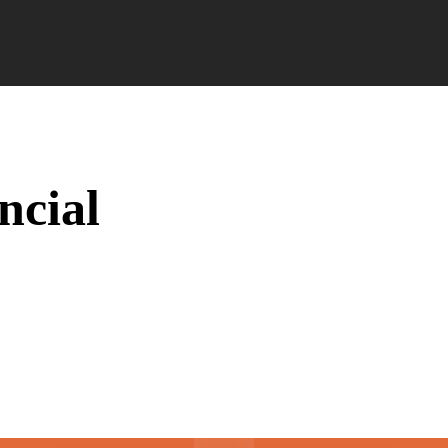
Campus Ao Feed
HiNews
HiHelp
HiCampus
ncial