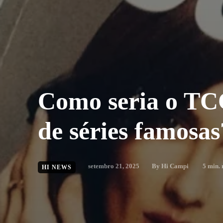
Como seria o TC
de séries famosas
setembro 21, 2025
By
Hi Campi
5
min. 
HI NEWS