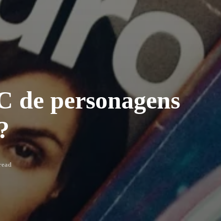
C de personagens
?
read