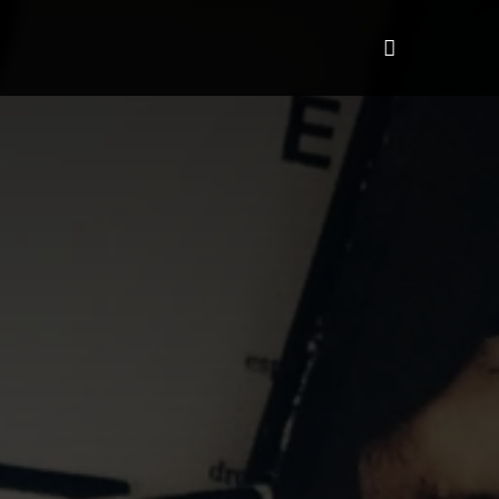
HiTalent
Quem somos
More