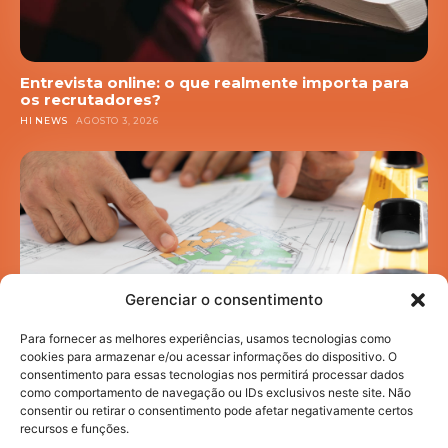
Entrevista online: o que realmente importa para
os recrutadores?
HI NEWS
AGOSTO 3, 2026
Gerenciar o consentimento
Para fornecer as melhores experiências, usamos tecnologias como
cookies para armazenar e/ou acessar informações do dispositivo. O
consentimento para essas tecnologias nos permitirá processar dados
como comportamento de navegação ou IDs exclusivos neste site. Não
Mobilidade acadêmica: como a infraestrutura
consentir ou retirar o consentimento pode afetar negativamente certos
urbana impacta sua rotina de estudos
recursos e funções.
HI NEWS
JULHO 30, 2026