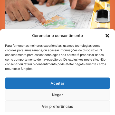
Gerenciar o consentimento
Para fornecer as melhores experiências, usamos tecnologias como
cookies para armazenar e/ou acessar informações do dispositivo. O
consentimento para essas tecnologias nos permitirá processar dados
como comportamento de navegação ou IDs exclusivos neste site. Não
Mobilidade acadêmica: como a infraestrutura
urbana impacta sua rotina de estudos
consentir ou retirar o consentimento pode afetar negativamente certos
recursos e funções.
HI NEWS
JULHO 30, 2026
Aceitar
Negar
2025. todos os direitos reservados.
Ver preferências