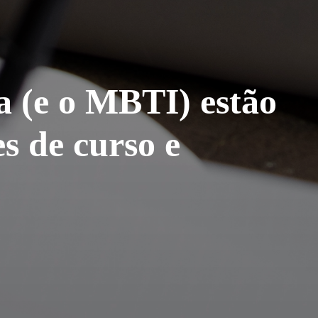
a (e o MBTI) estão
s de curso e