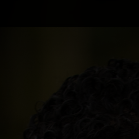
Campus Ao Feed
HiNews
HiHelp
HiCampus