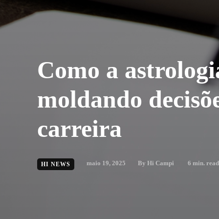
Como a astrologi
moldando decisõe
carreira
maio 19, 2025
By
Hi Campi
6
min. read
HI NEWS