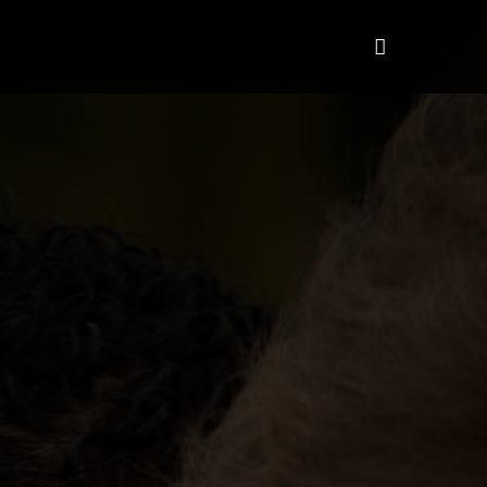
HiTalent
Quem somos
More