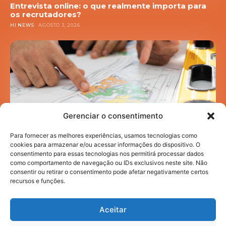
Entrevista online: o que realmente importa para
os recrutadores?
HI NEWS
AGOSTO 3, 2026
Gerenciar o consentimento
Para fornecer as melhores experiências, usamos tecnologias como
cookies para armazenar e/ou acessar informações do dispositivo. O
consentimento para essas tecnologias nos permitirá processar dados
como comportamento de navegação ou IDs exclusivos neste site. Não
Mobilidade acadêmica: como a infraestrutura
urbana impacta sua rotina de estudos
consentir ou retirar o consentimento pode afetar negativamente certos
recursos e funções.
HI NEWS
JULHO 30, 2026
Aceitar