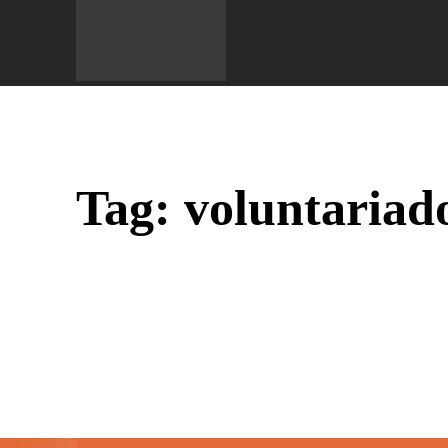
Do 
Tag:
voluntariad