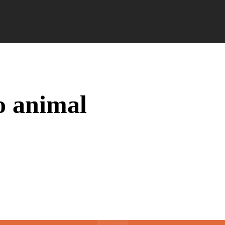
Campus Ao Feed
HiNews
HiHelp
HiCampus
o animal