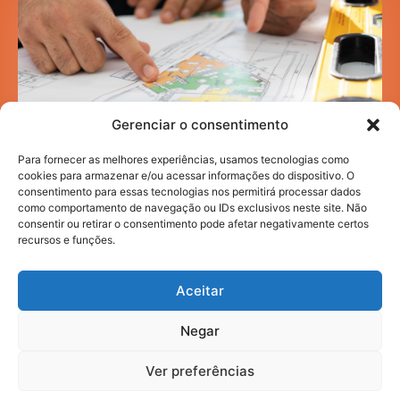
Gerenciar o consentimento
Para fornecer as melhores experiências, usamos tecnologias como
cookies para armazenar e/ou acessar informações do dispositivo. O
consentimento para essas tecnologias nos permitirá processar dados
como comportamento de navegação ou IDs exclusivos neste site. Não
Mobilidade acadêmica: como a infraestrutura
urbana impacta sua rotina de estudos
consentir ou retirar o consentimento pode afetar negativamente certos
recursos e funções.
HI NEWS
JULHO 30, 2026
Aceitar
Negar
2025. todos os direitos reservados.
Ver preferências