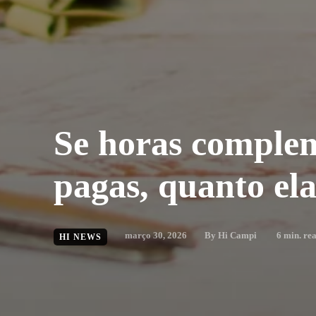
Se horas comple
pagas, quanto el
março 30, 2026
By
Hi Campi
6
min. re
HI NEWS