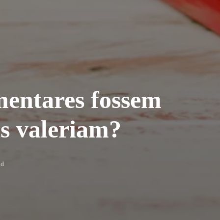
mentares fossem
as valeriam?
ad