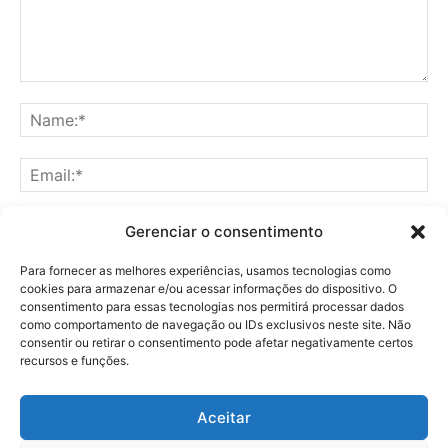
Gerenciar o consentimento
Para fornecer as melhores experiências, usamos tecnologias como
Save my name, email, and website in this browser for the
cookies para armazenar e/ou acessar informações do dispositivo. O
next time I comment.
consentimento para essas tecnologias nos permitirá processar dados
como comportamento de navegação ou IDs exclusivos neste site. Não
consentir ou retirar o consentimento pode afetar negativamente certos
recursos e funções.
Aceitar