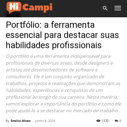
Hi News
Portfólio: a ferramenta
essencial para destacar suas
habilidades profissionais
O portfólio é uma ferramenta indispensável para
profissionais de diversas áreas, desde designers e
artistas até desenvolvedores de software e
consultores. Ele é um conjunto organizado de
trabalhos, projetos e realizações que demonstram as
habilidades, experiências e conquistas de um
profissional ao longo de sua carreira. Nesta matéria,
vamos explorar a importância do portfólio e como ele
pode ajudá-lo a se destacar no mercado de trabalho.
By
Emilio Alves
-
junho 8, 2024
1172
0