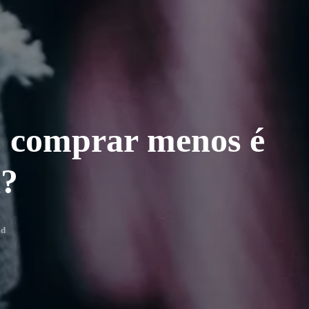
: comprar menos é
a?
ad