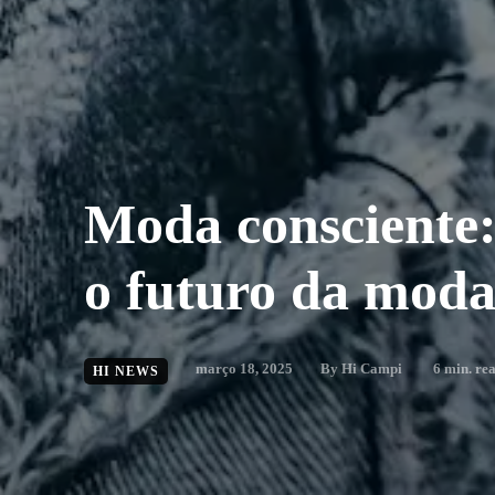
Moda consciente
o futuro da mod
março 18, 2025
By
Hi Campi
6
min. re
HI NEWS