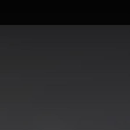
Campus Ao Feed
HiNews
HiHelp
HiCampus