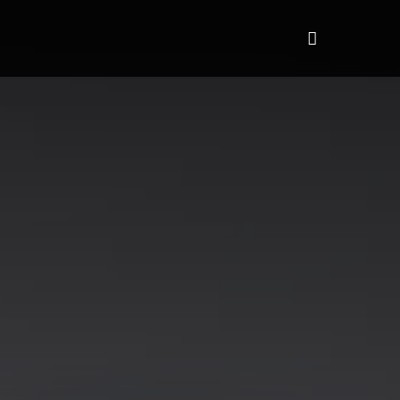
HiTalent
Quem somos
More