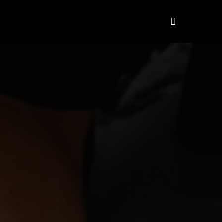
HiTalent
Quem somos
More