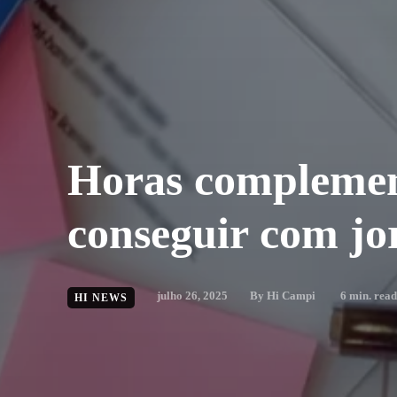
Horas complemen
conseguir com jo
julho 26, 2025
By
Hi Campi
6
min. read
HI NEWS