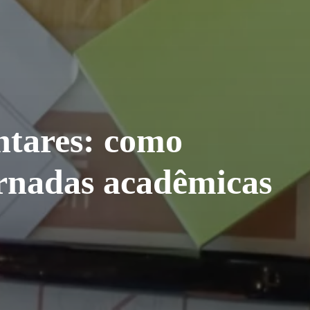
tares: como
rnadas acadêmicas