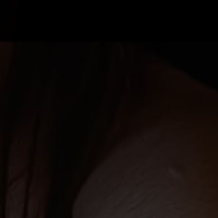
Campus Ao Feed
HiNews
HiHelp
HiCampus