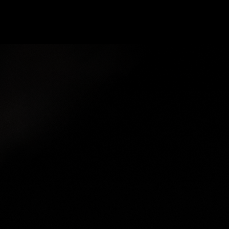
Campus Ao Feed
HiNews
HiHelp
HiCampus