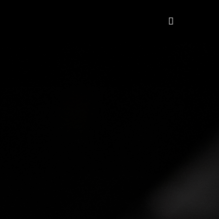
HiTalent
Quem somos
More