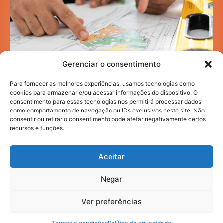
Gerenciar o consentimento
Para fornecer as melhores experiências, usamos tecnologias como
cookies para armazenar e/ou acessar informações do dispositivo. O
consentimento para essas tecnologias nos permitirá processar dados
como comportamento de navegação ou IDs exclusivos neste site. Não
Mobilidade acadêmica: como a infraestrutura
consentir ou retirar o consentimento pode afetar negativamente certos
urbana impacta sua rotina de estudos
recursos e funções.
HI NEWS
JULHO 30, 2026
Aceitar
Negar
2025. todos os direitos reservados.
Ver preferências
Termos e condições
Política de privacidade