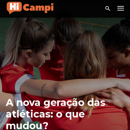
A nova geração das
atléticas: o que
mudou?