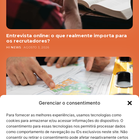
Entrevista online: o que realmente importa para
os recrutadores?
HI NEWS
AGOSTO 3, 2026
Gerenciar o consentimento
Para fornecer as melhores experiências, usamos tecnologias como
cookies para armazenar e/ou acessar informações do dispositivo. O
consentimento para essas tecnologias nos permitirá processar dados
como comportamento de navegação ou IDs exclusivos neste site. Não
Mobilidade acadêmica: como a infraestrutura
consentir ou retirar o consentimento pode afetar negativamente certos
urbana impacta sua rotina de estudos