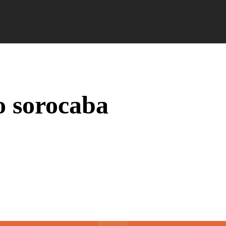
Campus Ao Feed
HiNews
HiHelp
HiCampus
o sorocaba