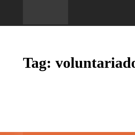
Do 
Tag:
voluntariad