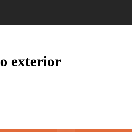
Campus Ao Feed
HiNews
HiHelp
HiCampus
o exterior