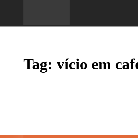
Do 
Tag:
vício em caf