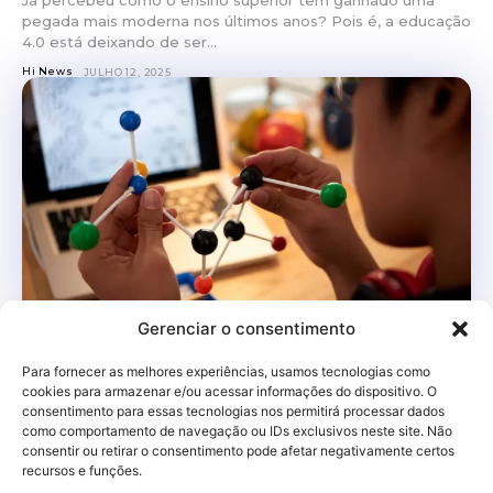
pegada mais moderna nos últimos anos? Pois é, a educação
4.0 está deixando de ser...
Hi News
JULHO 12, 2025
Gerenciar o consentimento
Gamificação na educação: a relação entre
aprendizado e jogos
Para fornecer as melhores experiências, usamos tecnologias como
cookies para armazenar e/ou acessar informações do dispositivo. O
Sabe aquela sensação boa de ganhar pontos num jogo,
consentimento para essas tecnologias nos permitirá processar dados
subir de nível ou desbloquear uma conquista? Pois é, ela
como comportamento de navegação ou IDs exclusivos neste site. Não
não ficou restrita aos games....
consentir ou retirar o consentimento pode afetar negativamente certos
recursos e funções.
Hi News
ABRIL 28, 2025