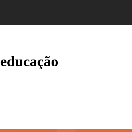
Campus Ao Feed
HiNews
HiHelp
HiCampus
 educação