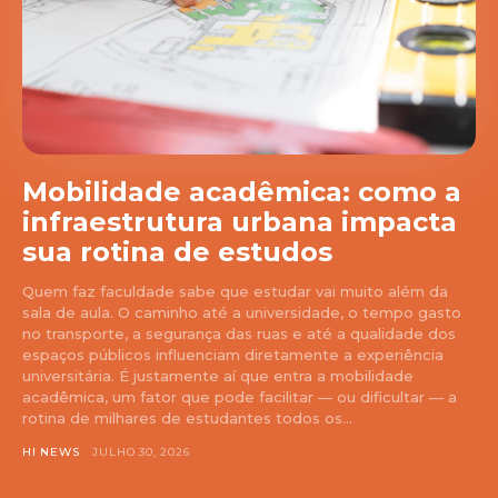
Mobilidade acadêmica: como a
infraestrutura urbana impacta
sua rotina de estudos
Quem faz faculdade sabe que estudar vai muito além da
sala de aula. O caminho até a universidade, o tempo gasto
no transporte, a segurança das ruas e até a qualidade dos
espaços públicos influenciam diretamente a experiência
universitária. É justamente aí que entra a mobilidade
acadêmica, um fator que pode facilitar — ou dificultar — a
rotina de milhares de estudantes todos os...
HI NEWS
JULHO 30, 2026