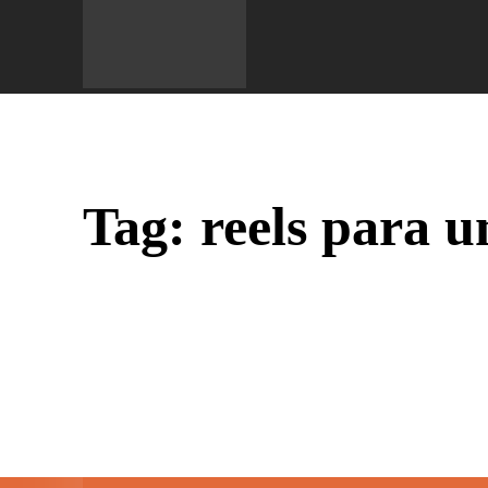
Do 
Tag:
reels para u