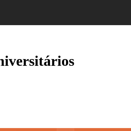
Campus Ao Feed
HiNews
HiHelp
HiCampus
niversitários