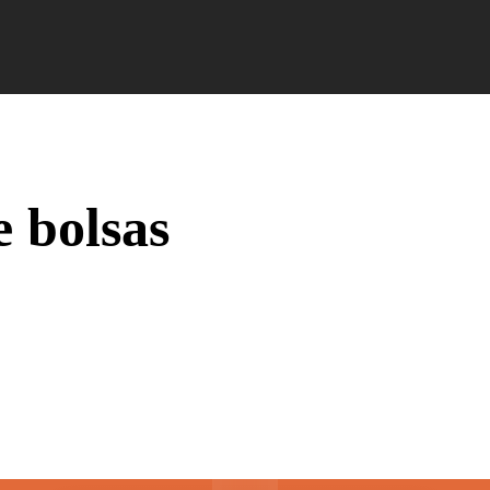
Campus Ao Feed
HiNews
HiHelp
HiCampus
 bolsas