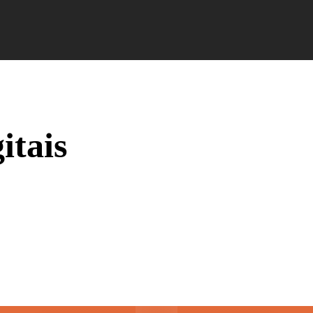
Campus Ao Feed
HiNews
HiHelp
HiCampus
itais