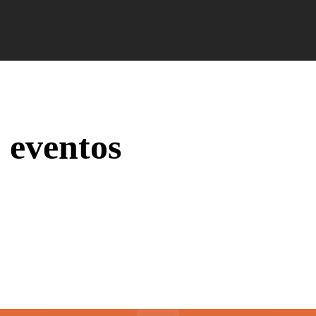
Campus Ao Feed
HiNews
HiHelp
HiCampus
 eventos