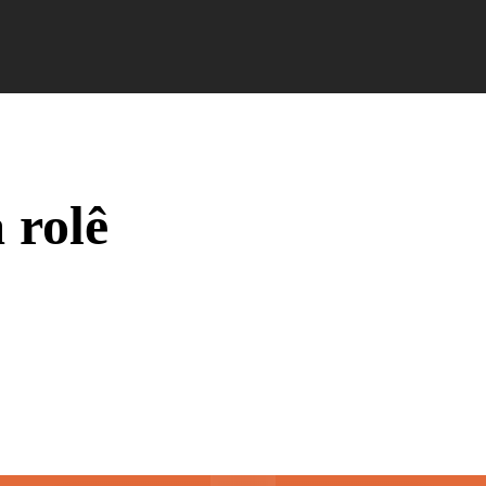
Campus Ao Feed
HiNews
HiHelp
HiCampus
 rolê