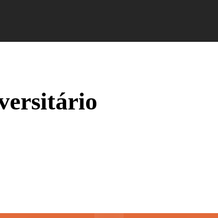
Campus Ao Feed
HiNews
HiHelp
HiCampus
versitário