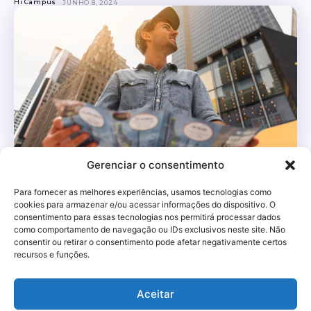
Hi Campus
JUNHO 8, 2024
Gerenciar o consentimento
Dicas de entretenimento na cidade de
Sorocaba, SP
Para fornecer as melhores experiências, usamos tecnologias como
cookies para armazenar e/ou acessar informações do dispositivo. O
Sorocaba, localizada no interior do estado de São Paulo, é
consentimento para essas tecnologias nos permitirá processar dados
uma cidade vibrante e repleta de opções de
como comportamento de navegação ou IDs exclusivos neste site. Não
entretenimento para todos os gostos. Se...
consentir ou retirar o consentimento pode afetar negativamente certos
recursos e funções.
Hi Talent
JUNHO 6, 2024
Aceitar