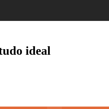
Campus Ao Feed
HiNews
HiHelp
HiCampus
tudo ideal