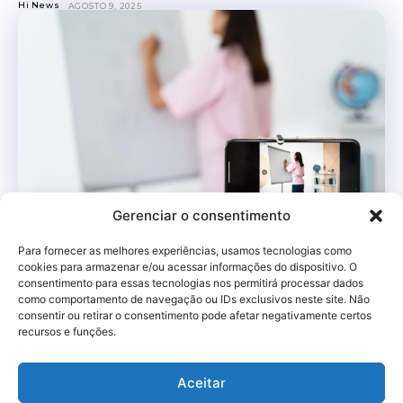
Hi News
AGOSTO 9, 2025
Gerenciar o consentimento
Canais do YouTube de professores para
universitários
Para fornecer as melhores experiências, usamos tecnologias como
cookies para armazenar e/ou acessar informações do dispositivo. O
Dentre as maneiras em que os estudantes encontram para
consentimento para essas tecnologias nos permitirá processar dados
estudar, os canais do YouTube produzidos por profissionais
como comportamento de navegação ou IDs exclusivos neste site. Não
da área estão entre os mais procurados....
consentir ou retirar o consentimento pode afetar negativamente certos
recursos e funções.
Hi Help
JULHO 22, 2024
Aceitar