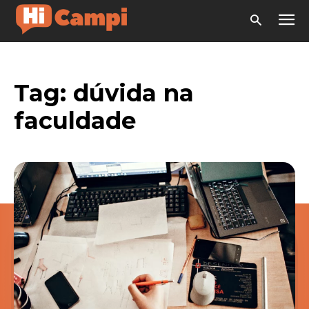
Tag:
dúvida na
faculdade