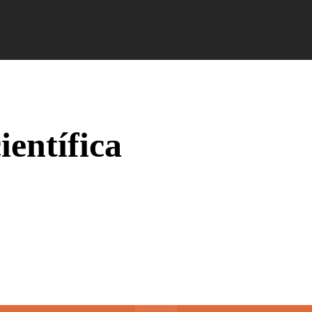
Campus Ao Feed
HiNews
HiHelp
HiCampus
ientífica