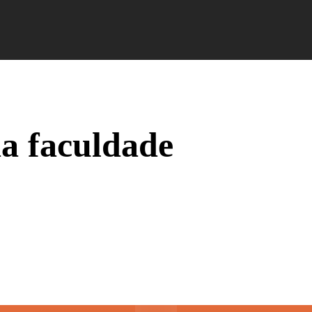
Campus Ao Feed
HiNews
HiHelp
HiCampus
da faculdade