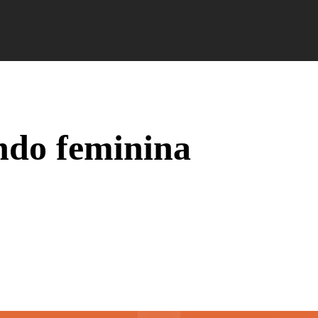
Campus Ao Feed
HiNews
HiHelp
HiCampus
ndo feminina