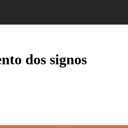
Campus Ao Feed
HiNews
HiHelp
HiCampus
to dos signos