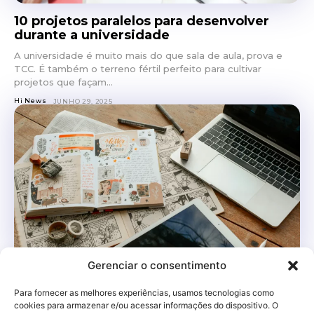
10 projetos paralelos para desenvolver
durante a universidade
A universidade é muito mais do que sala de aula, prova e
TCC. É também o terreno fértil perfeito para cultivar
projetos que façam...
Hi News
JUNHO 29, 2025
Gerenciar o consentimento
Como criar um portfólio digital atrativo
ainda na graduação
Para fornecer as melhores experiências, usamos tecnologias como
cookies para armazenar e/ou acessar informações do dispositivo. O
Sabe aquele famoso “quem não é visto, não é lembrado”?