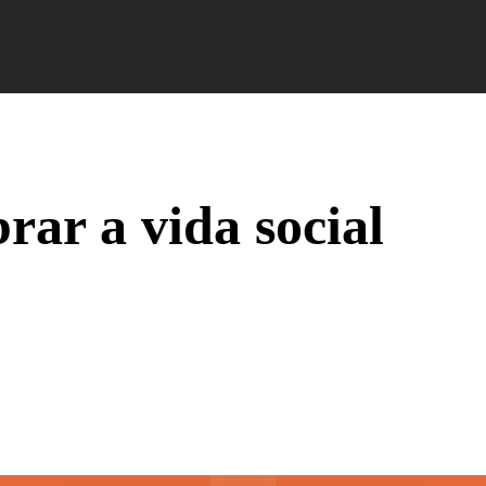
Campus Ao Feed
HiNews
HiHelp
HiCampus
rar a vida social