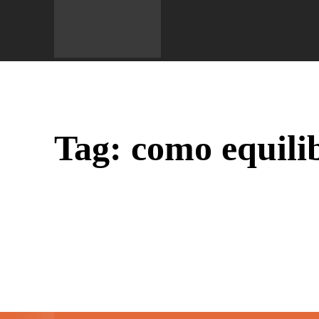
Do 
Tag:
como equilib