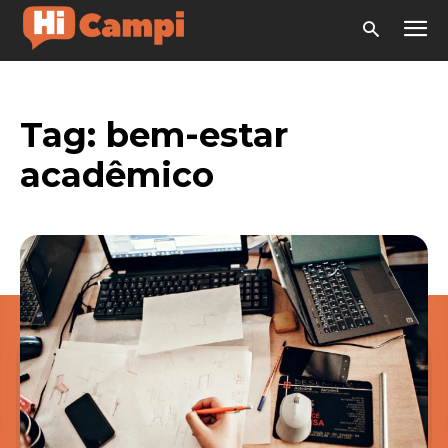
Tag:
bem-estar
acadêmico