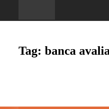
Do 
Tag:
banca avali