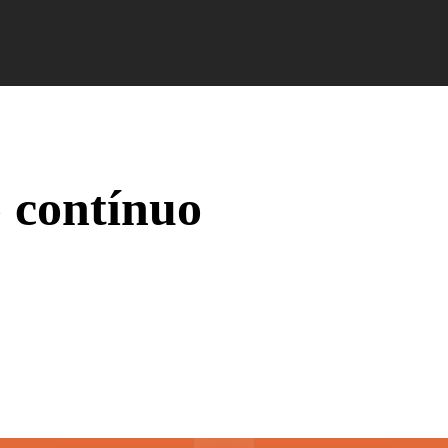
Campus Ao Feed
HiNews
HiHelp
HiCampus
 contínuo